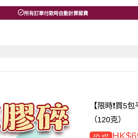
所有訂單付款時自動計算郵費
【限時❗買5包
（120克）
HK$6
22% off