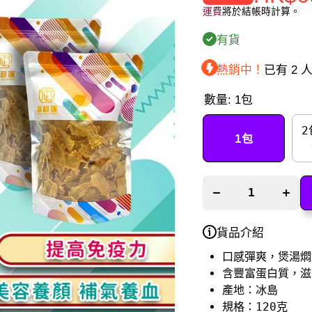
運費
將於結帳時計算。
有貨
熱銷中！
已有
2
人
數量:
1包
減少
增加
【限
【限
2
時❗買
時❗買
1包
5包平
5包平
均每
均每
包
包
2
$59】
$59】
鱈魚
鱈魚
花膠
花膠
碎
碎
貨品介紹
（120
（120
克）
克）
口感彈爽，煲湯燜
的數
的數
含豐富蛋白質，滋
量
量
產地：冰島
規格：120克