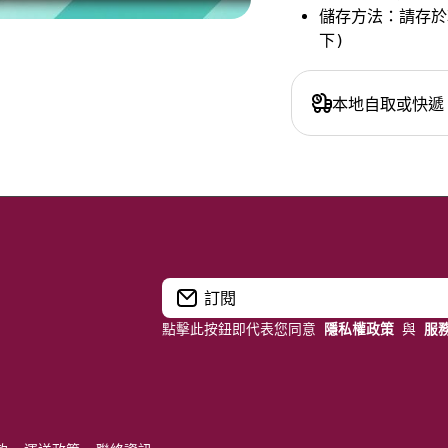
儲存方法：請存於
下)
本地自取或快遞
訂閱
點擊此按鈕即代表您同意
隱私權政策
與
服